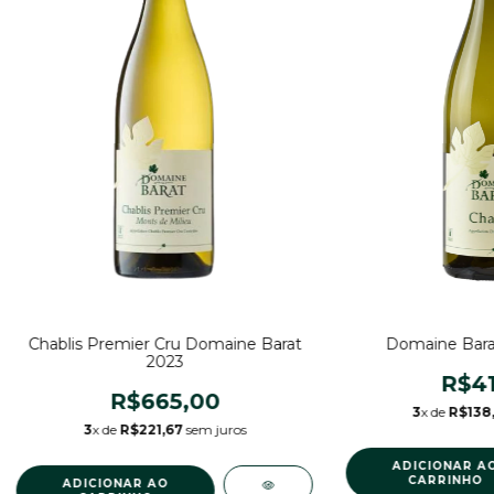
Chablis Premier Cru Domaine Barat
Domaine Barat
2023
R$41
R$665,00
3
x de
R$138
3
x de
R$221,67
sem juros