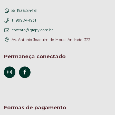
5511936234481
11 99904-1931
contato@grapy.com.br
Av. Antonio Joaquim de Moura Andrade, 323
Permaneça conectado
Formas de pagamento