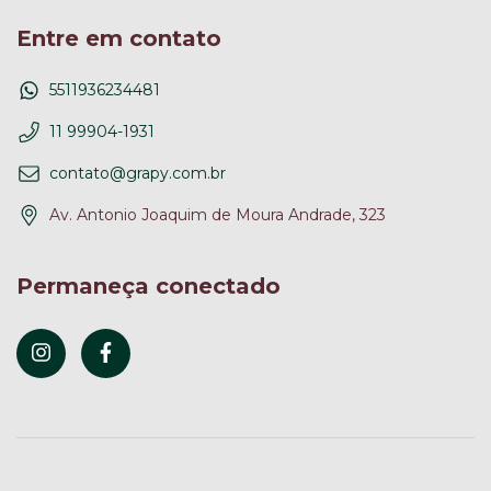
Entre em contato
5511936234481
11 99904-1931
contato@grapy.com.br
Av. Antonio Joaquim de Moura Andrade, 323
Permaneça conectado