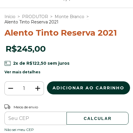
Início
>
PRODUTOR
>
Monte Branco
>
Alento Tinto Reserva 2021
Alento Tinto Reserva 2021
R$245,00
2
x de
R$122,50
sem juros
Ver mais detalhes
ALTERAR CEP
Entregas para o CEP:
Meios de envio
CALCULAR
Não sei meu CEP