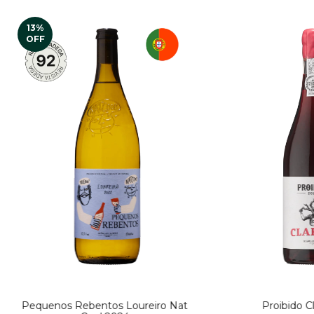
13
%
OFF
Pequenos Rebentos Loureiro Nat
Proibido C