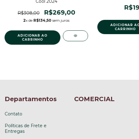
Cool 2024
R$19
R$269,00
R$308,00
2
x de
R$134,50
sem juros
Departamentos
COMERCIAL
Contato
Políticas de Frete e
Entregas