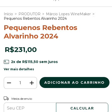
Início
>
PRODUTOR
>
Márcio Lopes WineMaker
>
Pequenos Rebentos Alvarinho 2024
Pequenos Rebentos
Alvarinho 2024
R$231,00
2
x de
R$115,50
sem juros
Ver mais detalhes
ALTERAR CEP
Entregas para o CEP:
Meios de envio
CALCULAR