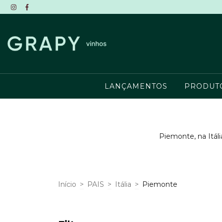
LANÇAMENTOS
PRODU
Piemonte, na Itál
Início
>
PAIS
>
Itália
>
Piemonte