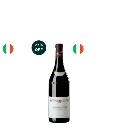
23
%
OFF