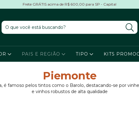
Frete GRÁTIS acima de R$ 600,00 para SP - Capital
TOR
PAIS E REGIÃO
TIPO
KITS PROMOC
Piemonte
ia, é famoso pelos tintos como o Barolo, destacando-se por vinh
e vinhos robustos de alta qualidade