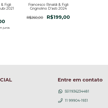
& Figli
Francesco Rinaldi & Figli
ubi 2021
Grignolino D’asti 2024
R$199,00
R$260,00
00
m juros
CIAL
Entre em contato
5511936234481
11 99904-1931