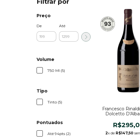
Filtrar por
Preço
De
Até
Volume
750 Ml (5)
Tipo
Tinto (5)
Francesco Rinaldi 
Dolcetto D'Alb
Roussot 20
Pontuados
R$295,
2
x de
R$147,50
sem
Até 94pts (2)