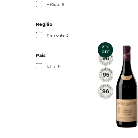
+ 95pts (1)
Região
Piemonte (5)
21
%
OFF
Pais
Itália (5)