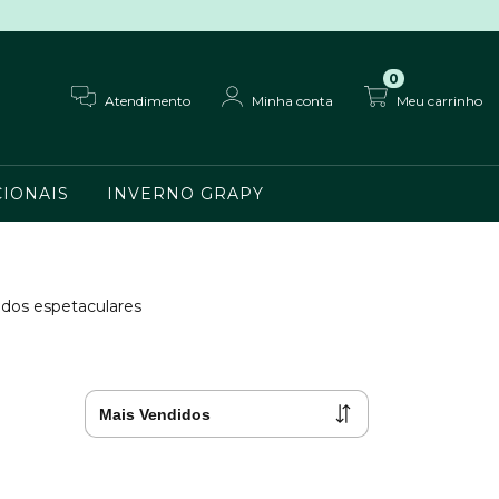
0
Atendimento
Minha conta
Meu carrinho
IONAIS
INVERNO GRAPY
edos espetaculares