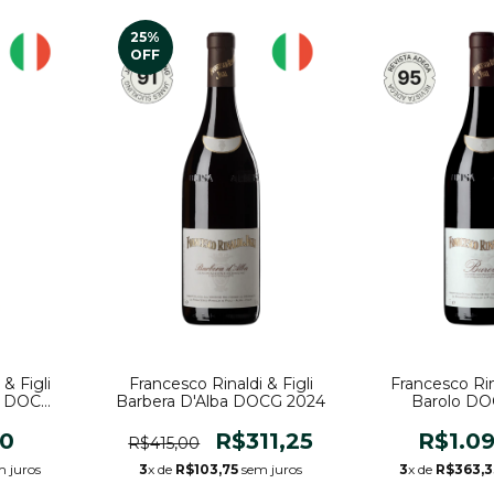
25
%
OFF
Francesco Rinaldi & Figli
Francesco Rina
& Figli
Barbera D'Alba DOCG 2024
Barolo DO
a DOC
23
R$311,25
R$1.0
00
R$415,00
3
x de
R$103,75
sem juros
3
x de
R$363,3
 juros