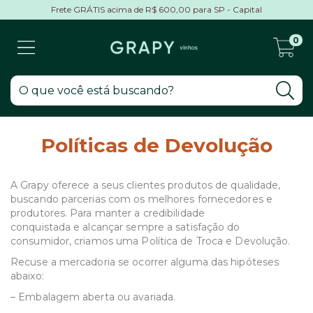
Frete GRÁTIS acima de R$ 600,00 para SP - Capital
0
Políticas de Devolução
A Grapy oferece a seus clientes produtos de qualidade,
buscando parcerias com os melhores fornecedores e
produtores. Para manter a credibilidade
conquistada e alcançar sempre a satisfação do
consumidor, criamos uma Política de Troca e Devolução.
Recuse a mercadoria se ocorrer alguma das hipóteses
abaixo:
– Embalagem aberta ou avariada.