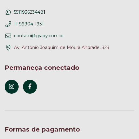
5511936234481
11 99904-1931
contato@grapy.com.br
Av. Antonio Joaquim de Moura Andrade, 323
Permaneça conectado
Formas de pagamento