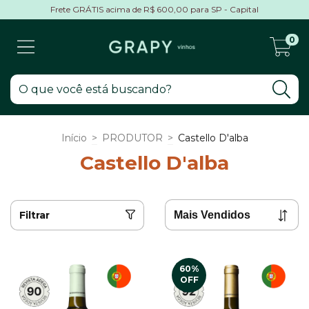
Frete GRÁTIS acima de R$ 600,00 para SP - Capital
0
Início
>
PRODUTOR
>
Castello D'alba
Castello D'alba
Filtrar
60
%
OFF