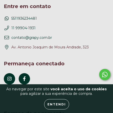
Entre em contato
5511936234481
11 99904-1931
contato@grapy.com.br
Av. Antonio Joaquim de Moura Andrade, 323
Permaneça conectado
Ao navegar por este site
você aceita o uso de cookies
para agilizar a sua experiência de compra.
ENTENDI