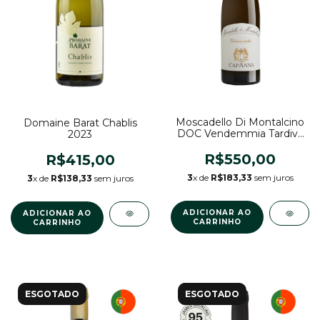
Moscadello Di Montalcino
Domaine Barat Chablis
DOC Vendemmia Tardiva
2023
2022
R$550,00
R$415,00
3
x de
R$183,33
sem juros
3
x de
R$138,33
sem juros
ESGOTADO
ESGOTADO