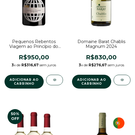
Pequenos Rebentos
Domaine Barat Chablis
Viagem ao Princípio do
Magnum 2024
Mundo 2020
R$950,00
R$830,00
3
x de
R$316,67
sem juros
3
x de
R$276,67
sem juros
50
%
OFF