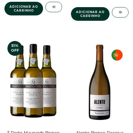
51
%
OFF
3 Porto Maynards Branco
Alento Branco Reserva