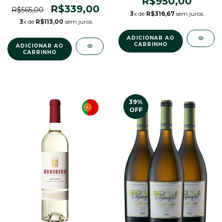
R$950,00
R$339,00
R$565,00
3
x de
R$316,67
sem juros
3
x de
R$113,00
sem juros
39
%
OFF