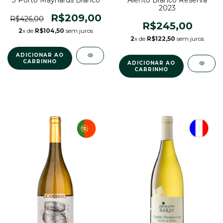
2023
R$209,00
R$426,00
R$245,00
2
x de
R$104,50
sem juros
2
x de
R$122,50
sem juros