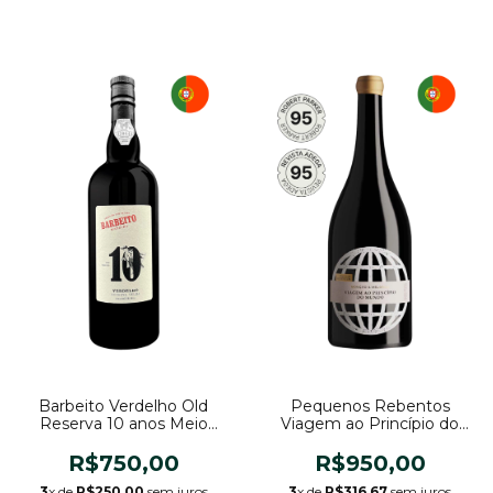
Barbeito Verdelho Old
Pequenos Rebentos
Reserva 10 anos Meio
Viagem ao Princípio do
Doce
Mundo 2020
R$750,00
R$950,00
3
x de
R$250,00
sem juros
3
x de
R$316,67
sem juros