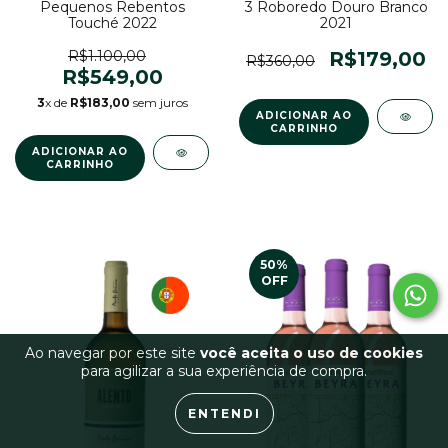
Pequenos Rebentos
3 Roboredo Douro Branco
Touché 2022
2021
R$1.100,00
R$179,00
R$360,00
R$549,00
3
x de
R$183,00
sem juros
50
%
OFF
Ao navegar por este site
você aceita o uso de cookies
para agilizar a sua experiência de compra.
ENTENDI