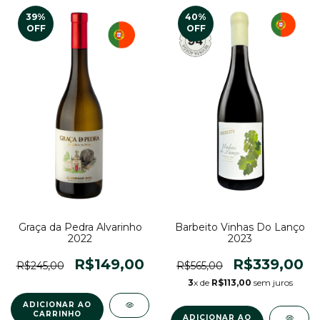
39
%
40
%
OFF
OFF
Graça da Pedra Alvarinho
Barbeito Vinhas Do Lanço
2022
2023
R$149,00
R$339,00
R$245,00
R$565,00
3
x de
R$113,00
sem juros