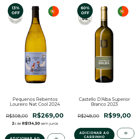
13
%
60
%
OFF
OFF
Pequenos Rebentos
Castello D'Alba Superior
Loureiro Nat Cool 2024
Branco 2023
R$269,00
R$99,00
R$308,00
R$248,00
2
x de
R$134,50
sem juros