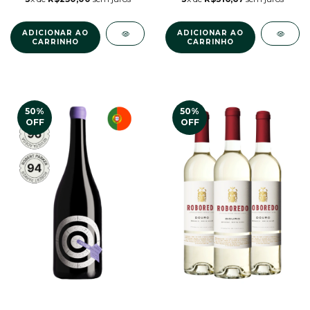
50
%
50
%
OFF
OFF