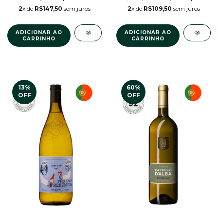
2
x de
R$109,50
sem juros
2
x de
R$147,50
sem juros
13
%
60
%
OFF
OFF