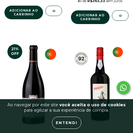
3
x de
R$363,33
sem juros
21
%
OFF
Ao navegar por este site
você aceita o uso de cookies
para agilizar a sua experiência de compra.
ENTENDI