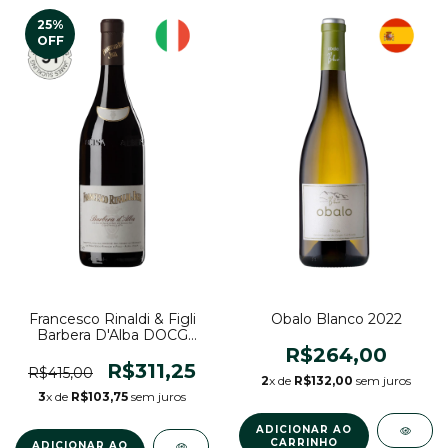
25
%
OFF
Francesco Rinaldi & Figli
Obalo Blanco 2022
Barbera D'Alba DOCG
2024
R$264,00
R$311,25
R$415,00
2
x de
R$132,00
sem juros
3
x de
R$103,75
sem juros