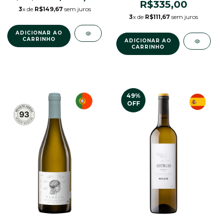
R$335,00
3
x de
R$149,67
sem juros
3
x de
R$111,67
sem juros
49
%
OFF