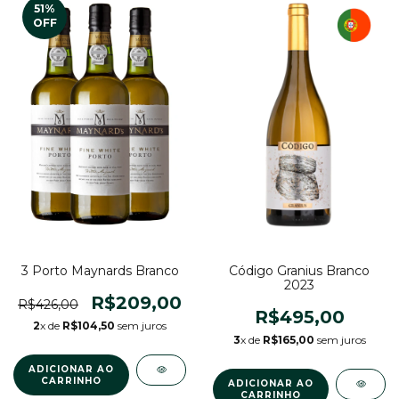
51
%
OFF
3 Porto Maynards Branco
Código Granius Branco
2023
R$209,00
R$426,00
R$495,00
2
x de
R$104,50
sem juros
3
x de
R$165,00
sem juros