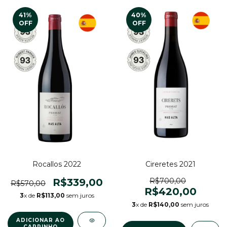
41
%
40
%
OFF
OFF
Rocallos 2022
Cireretes 2021
R$339,00
R$700,00
R$570,00
R$420,00
3
x de
R$113,00
sem juros
3
x de
R$140,00
sem juros