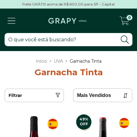
Frete GRÁTIS acima de R$ 600,00 para SP - Capital
0
Início
>
UVA
>
Garnacha Tinta
Garnacha Tinta
Filtrar
49
%
OFF