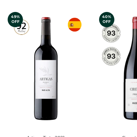
49
%
40
%
OFF
OFF