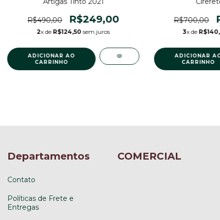
Artigas Tinto 2021
Cireret
R$249,00
R$490,00
R$700,00
2
x de
R$124,50
sem juros
3
x de
R$140
Departamentos
COMERCIAL
Contato
Políticas de Frete e
Entregas