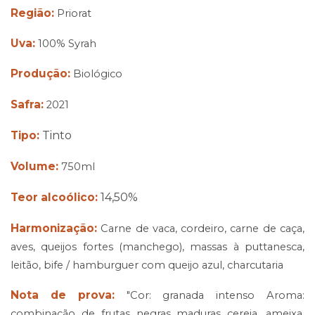
Região:
Priorat
Uva:
100% Syrah
Produção:
Biológico
Safra:
2021
Tipo:
Tinto
Volume:
750ml
Teor alcoólico:
14,50%
Harmonização:
Carne de vaca, cordeiro, carne de caça,
aves, queijos fortes (manchego), massas à puttanesca,
leitão, bife / hamburguer com queijo azul, charcutaria
Nota de prova:
"Cor: granada intenso Aroma:
combinação de frutas negras maduras cereja, ameixa,