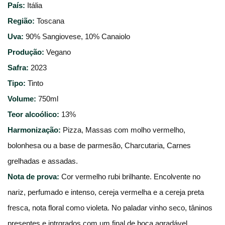
País:
Itália
Região:
Toscana
Uva:
90% Sangiovese, 10% Canaiolo
Produção:
Vegano
Safra:
2023
Tipo:
Tinto
Volume:
750ml
Teor alcoólico:
13%
Harmonização:
Pizza, Massas com molho vermelho, 
bolonhesa ou a base de parmesão, Charcutaria, Carnes 
grelhadas e assadas.
Nota de prova:
Cor vermelho rubi brilhante. Encolvente no 
nariz, perfumado e intenso, cereja vermelha e a cereja preta 
fresca, nota floral como violeta. No paladar vinho seco, tâninos 
presentes e intrgrados com um final de boca agradável.