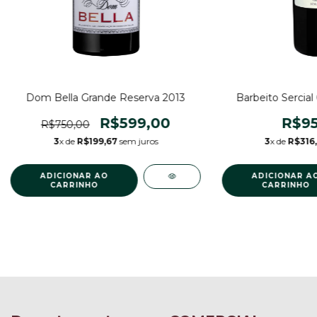
Dom Bella Grande Reserva 2013
Barbeito Sercial
R$599,00
R$95
R$750,00
3
x de
R$199,67
sem juros
3
x de
R$316